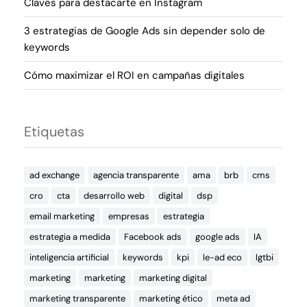
Claves para destacarte en Instagram
3 estrategias de Google Ads sin depender solo de
keywords
Cómo maximizar el ROI en campañas digitales
Etiquetas
ad exchange
agencia transparente
ama
brb
cms
cro
cta
desarrollo web
digital
dsp
email marketing
empresas
estrategia
estrategia a medida
Facebook ads
google ads
IA
inteligencia artificial
keywords
kpi
le-ad eco
lgtbi
marketing
marketing
marketing digital
marketing transparente
marketing ético
meta ad