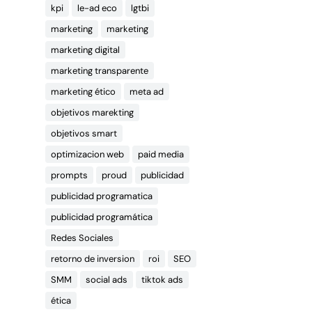
kpi
le-ad eco
lgtbi
marketing
marketing
marketing digital
marketing transparente
marketing ético
meta ad
objetivos marekting
objetivos smart
optimizacion web
paid media
prompts
proud
publicidad
publicidad programatica
publicidad programática
Redes Sociales
retorno de inversion
roi
SEO
SMM
social ads
tiktok ads
ética