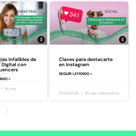
MARKETING
SOCIAL
ias Infalibles de
Claves para destacarte
 Digital con
en Instagram
luencers
SEGUIR LEYENDO »
ENDO »
No hay
21/04/2026
No hay comentarios