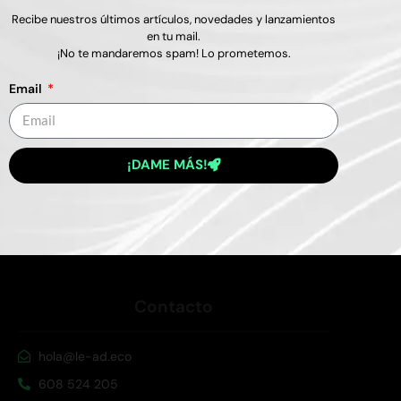
Sobre Le-Ad Eco
Recibe nuestros últimos artículos, novedades y lanzamientos
en tu mail.
¡No te mandaremos spam! Lo prometemos.
Somos la agencia digital que toda agencia quiere
ser. Agencia de marketing crypto, ética y
Email
transparente
QUIERO UNA PROPUESTA
¡DAME MÁS!
Contacto
hola@le-ad.eco
608 524 205