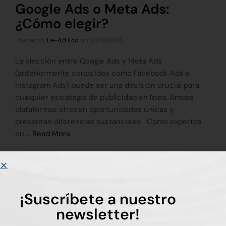
Google Ads o Meta Ads:
¿Cómo elegir?
Posted by
Le-Ad Eco
on
30/11/2023
La elección entre Google Ads y Meta Ads
(anteriormente conocidos como Facebook Ads e
Instagram Ads) puede ser una decisión crucial para
cualquier estrategia de publicidad en línea. Ambas
plataformas ofrecen oportunidades únicas y
presentan diferencias sustanciales. Como expertos
en …
Read More
Tags:
Facebook ads
,
google ads
,
paid media
,
social ads
¡Suscríbete a nuestro
newsletter!