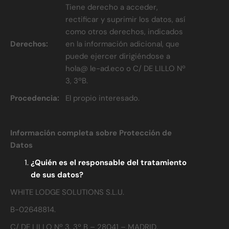
Tiene derecho a acceder,
rectificar y suprimir los datos, así
como otros derechos, indicados
Derechos:
en la información adicional, que
puede ejercer dirigiéndose a
hola@ le-ad.eco o C/ DE LILLO Nº
3, 3ºB.
Procedencia:
El propio interesado.
Información completa sobre Protección de
Datos
¿Quién es el responsable del tratamiento
de sus datos?
WHITE LODGE SOLUTIONS S.L.U.
B-02648814.
C/ DE LILLO Nº 3, 3º B – 28041 – MADRID.