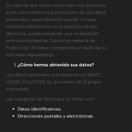
En caso de que sienta vulnerados sus derechos
en lo concerniente a la protección de sus datos
personales, especialmente cuando no haya
obtenido satisfacción en el ejercicio de sus
derechos, puede presentar una reclamación
ante la Autoridad de Control en materia de
Protección de Datos competente a través de su
sitio web: www.aepd.es.
¿Cómo hemos obtenido sus datos?
Los datos personales que tratamos en WHITE
LODGE SOLUTIONS S.L. proceden de: El propio
interesado.
Las categorías de datos que se tratan son:
Datos identificativos.
Direcciones postales y electrónicas.