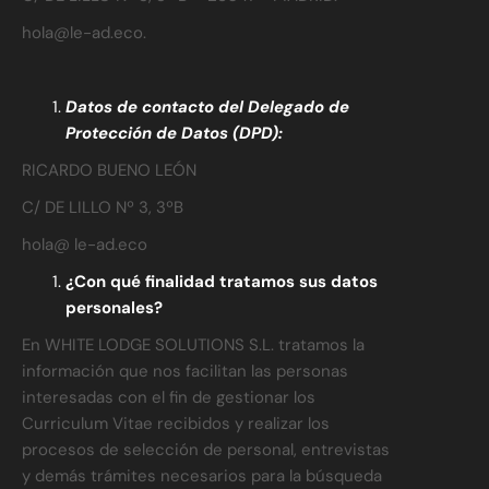
hola@le-ad.eco
.
Datos de contacto del Delegado de
Protección de Datos (DPD):
RICARDO BUENO LEÓN
C/ DE LILLO Nº 3, 3ºB
hola@ le-ad.eco
¿Con qué finalidad tratamos sus datos
personales?
En WHITE LODGE SOLUTIONS S.L. tratamos la
información que nos facilitan las personas
interesadas con el fin de gestionar los
Curriculum Vitae recibidos y realizar los
procesos de selección de personal, entrevistas
y demás trámites necesarios para la búsqueda