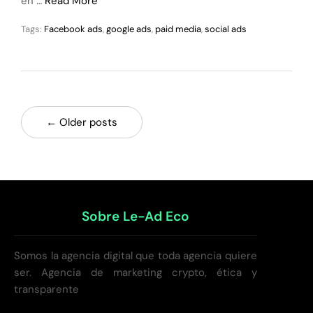
en …
Read More
Tags:
Facebook ads
,
google ads
,
paid media
,
social ads
← Older posts
Sobre Le-Ad Eco
Somos la agencia digital que toda agencia quiere
ser. Agencia de marketing crypto, ética y
transparente