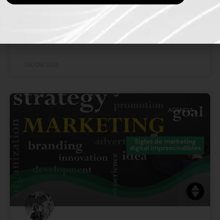
completa con estrategias efectivas para saber cómo
impulsar tu marca en las redes sociales. Desde la
SEGUIR LEYENDO »
06/09/2023
AGENCIA