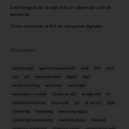
3 estrategias de Google Ads sin depender solo de
keywords
Cómo maximizar el ROI en campañas digitales
Etiquetas
ad exchange
agencia transparente
ama
brb
cms
cro
cta
desarrollo web
digital
dsp
email marketing
empresas
estrategia
estrategia a medida
Facebook ads
google ads
IA
inteligencia artificial
keywords
kpi
le-ad eco
lgtbi
marketing
marketing
marketing digital
marketing transparente
marketing ético
meta ad
objetivos marekting
objetivos smart
optimizacion web