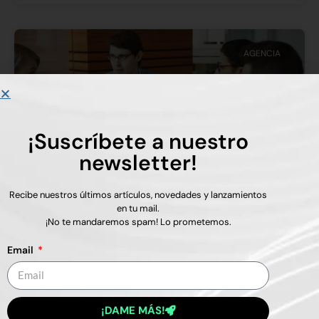
AGENCIA
¡Suscríbete a nuestro
newsletter!
Recibe nuestros últimos artículos, novedades y lanzamientos
en tu mail.
¡No te mandaremos spam! Lo prometemos.
Cómo impulsar tu marca en las
redes sociales
Email
Las redes sociales son una herramienta poderosa
para impulsar tu marca y conectar con tu público
¡DAME MÁS!
objetivo. En este artículo, te presentamos una guía