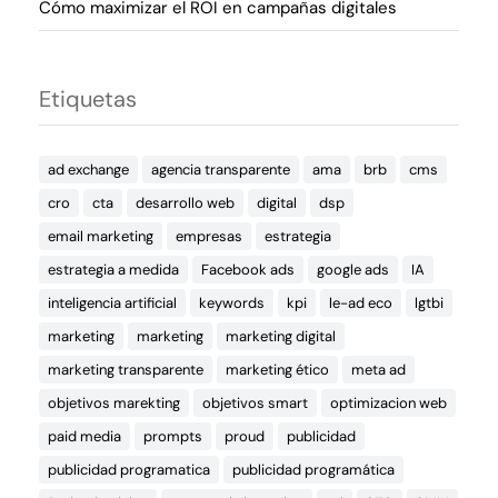
Cómo maximizar el ROI en campañas digitales
Etiquetas
ad exchange
agencia transparente
ama
brb
cms
cro
cta
desarrollo web
digital
dsp
email marketing
empresas
estrategia
estrategia a medida
Facebook ads
google ads
IA
inteligencia artificial
keywords
kpi
le-ad eco
lgtbi
marketing
marketing
marketing digital
marketing transparente
marketing ético
meta ad
objetivos marekting
objetivos smart
optimizacion web
paid media
prompts
proud
publicidad
publicidad programatica
publicidad programática