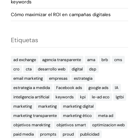
keywords
Cómo maximizar el ROI en campañas digitales
Etiquetas
ad exchange
agencia transparente
ama
brb
cms
cro
cta
desarrollo web
digital
dsp
email marketing
empresas
estrategia
estrategia a medida
Facebook ads
google ads
IA
inteligencia artificial
keywords
kpi
le-ad eco
lgtbi
marketing
marketing
marketing digital
marketing transparente
marketing ético
meta ad
objetivos marekting
objetivos smart
optimizacion web
paid media
prompts
proud
publicidad