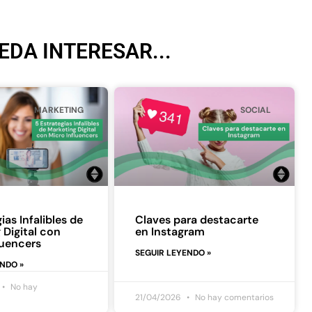
EDA INTERESAR...
MARKETING
SOCIAL
ias Infalibles de
Claves para destacarte
 Digital con
en Instagram
luencers
SEGUIR LEYENDO »
ENDO »
No hay
21/04/2026
No hay comentarios