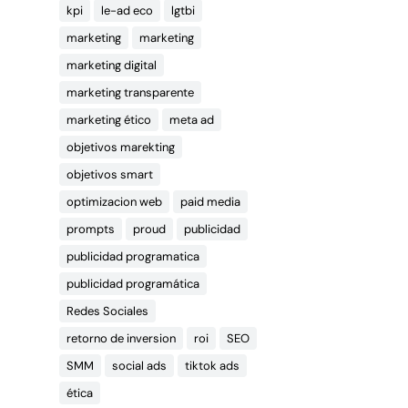
kpi
le-ad eco
lgtbi
marketing
marketing
marketing digital
marketing transparente
marketing ético
meta ad
objetivos marekting
objetivos smart
optimizacion web
paid media
prompts
proud
publicidad
publicidad programatica
publicidad programática
Redes Sociales
retorno de inversion
roi
SEO
SMM
social ads
tiktok ads
ética