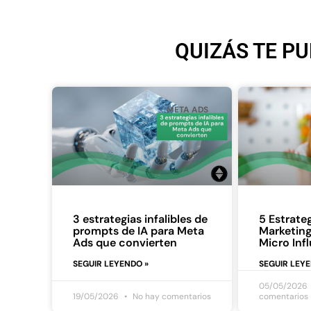
QUIZÁS TE PU
META ADS
3 estrategias infalibles de
5 Estrateg
prompts de IA para Meta
Marketing
Ads que convierten
Micro Inf
SEGUIR LEYENDO »
SEGUIR LEY
05/05/2026
19/05/2026
No hay comentarios
comentarios