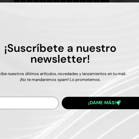
¡Suscríbete a nuestro
newsletter!
ibe nuestros últimos artículos, novedades y lanzamientos en tu mail.
zar tu sitio web y mejorar su
¡No te mandaremos spam! Lo prometemos.
iento
08/2022
¡DAME MÁS!
ríodo de tiempo para captar la atención de los visitantes a nues
página web. Con estos tips podrás optimizarlo. Aprende cómo o