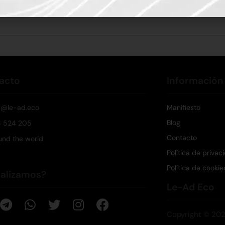
b
,
SEO
acto
Información
a@le-ad.eco
Manifiesto
Blog
 524 205
Contacto
und the world
Política de privac
Política de cookie
ializamos?
Le-Ad Eco
Copyright © 20