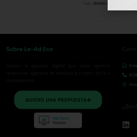
Tags:
diseño web
,
páginas we
Sobre Le-Ad Eco
Cont
Somos la agencia digital que toda agencia
hol
quiere ser. Agencia de marketing crypto, ética y
608
transparente
Aro
QUIERO UNA PROPUESTA
¿Soc