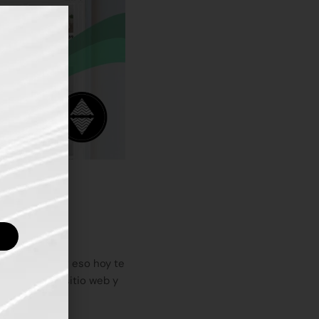
tro sitio, por eso hoy te
ptimizar tu sitio web y