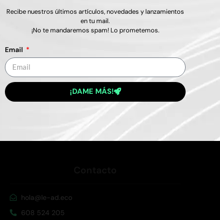
Sobre Le-Ad Eco
Recibe nuestros últimos artículos, novedades y lanzamientos
en tu mail.
¡No te mandaremos spam! Lo prometemos.
Somos la agencia digital que toda agencia quiere
ser. Agencia de marketing crypto, ética y
Email
transparente
QUIERO UNA PROPUESTA
¡DAME MÁS!
Contacto
hola@le-ad.eco
608 524 205