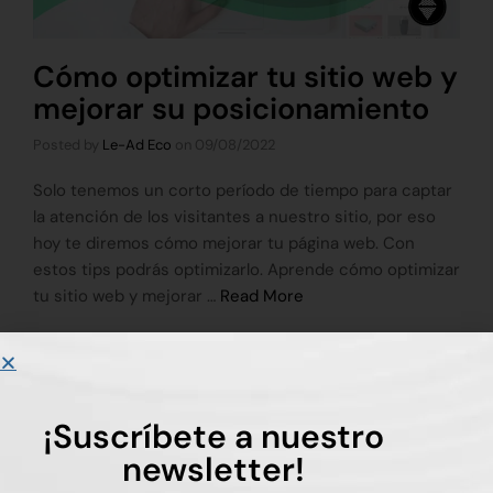
Cómo optimizar tu sitio web y
mejorar su posicionamiento
Posted by
Le-Ad Eco
on
09/08/2022
Solo tenemos un corto período de tiempo para captar
la atención de los visitantes a nuestro sitio, por eso
hoy te diremos cómo mejorar tu página web. Con
estos tips podrás optimizarlo. Aprende cómo optimizar
tu sitio web y mejorar …
Read More
Tags:
diseño web
,
páginas web
,
SEO
¡Suscríbete a nuestro
newsletter!