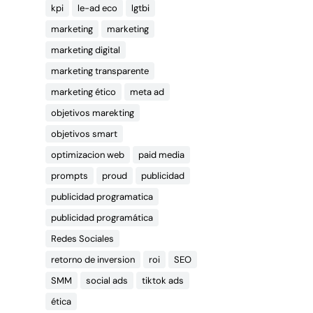
kpi
le-ad eco
lgtbi
marketing
marketing
marketing digital
marketing transparente
marketing ético
meta ad
objetivos marekting
objetivos smart
optimizacion web
paid media
prompts
proud
publicidad
publicidad programatica
publicidad programática
Redes Sociales
retorno de inversion
roi
SEO
SMM
social ads
tiktok ads
ética