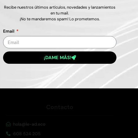
Sobre Le-Ad Eco
Recibe nuestros últimos artículos, novedades y lanzamientos
en tu mail.
¡No te mandaremos spam! Lo prometemos.
Somos la agencia digital que toda agencia quiere
ser. Agencia de marketing crypto, ética y
Email
transparente
QUIERO UNA PROPUESTA
¡DAME MÁS!
Contacto
hola@le-ad.eco
608 524 205