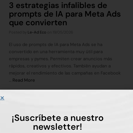
3 estrategias infalibles de
prompts de IA para Meta Ads
que convierten
Posted by
Le-Ad Eco
on
19/05/2026
El uso de prompts de IA para Meta Ads se ha
convertido en una herramienta muy útil para
empresas y pymes. Permiten crear anuncios más
rápidos, creativos y efectivos. También ayudan a
mejorar el rendimiento de las campañas en Facebook
…
Read More
Tags:
IA
,
meta ad
,
prompts
¡Suscríbete a nuestro
newsletter!